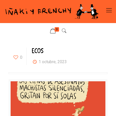
0
ECOS
0
1 octubre, 2023