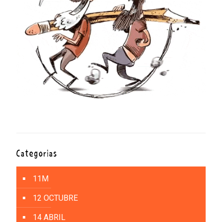
Categorías
11M
12 OCTUBRE
14 ABRIL