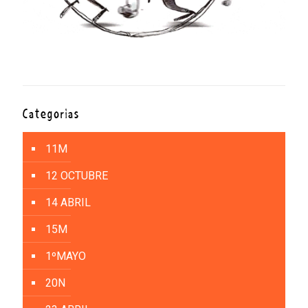
Categorías
11M
12 OCTUBRE
14 ABRIL
15M
1ºMAYO
20N