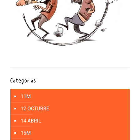
Categorías
11M
12 OCTUBRE
14 ABRIL
15M