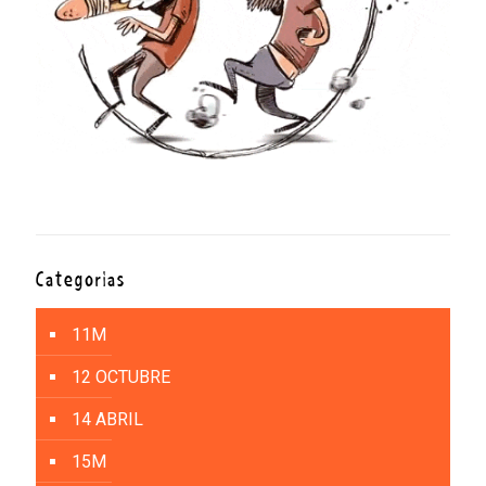
Categorías
11M
12 OCTUBRE
14 ABRIL
15M