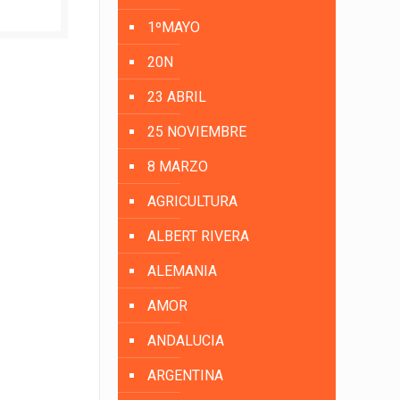
1ºMAYO
20N
23 ABRIL
25 NOVIEMBRE
8 MARZO
AGRICULTURA
ALBERT RIVERA
ALEMANIA
AMOR
ANDALUCIA
ARGENTINA