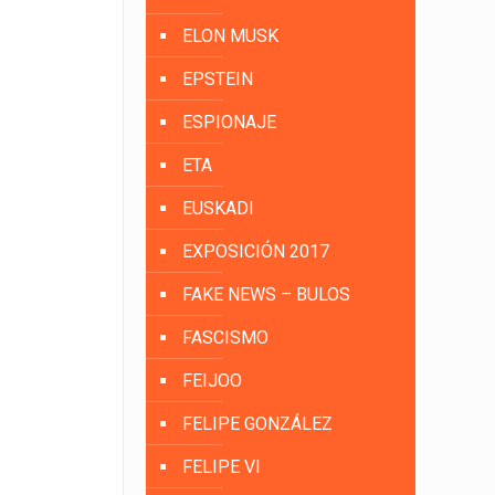
ELON MUSK
EPSTEIN
ESPIONAJE
ETA
EUSKADI
EXPOSICIÓN 2017
FAKE NEWS – BULOS
FASCISMO
FEIJOO
FELIPE GONZÁLEZ
FELIPE VI