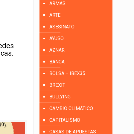
ARMAS
ARTE
ASESINATO
AYUSO
uedes
AZNAR
scas.
BANCA
BOLSA – IBEX35
BREXIT
BULLYING
CAMBIO CLIMÁTICO
CAPITALISMO
CASAS DE APUESTAS