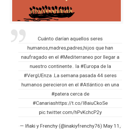
Cuánto darían aquellos seres
humanos,madres,padres,hijos que han
naufragado en el
#Mediterraneo
por llegar a
nuestro continente.. la
#Europa
de la
#VergUEnza
.La semana pasada 44 seres
humanos perecieron en el
#Atlántico
en una
#patera
cerca de
#Canarias
https://t.co/I8aiuCkoSe
pic.twitter.com/hPvKchcP2y
— Iñaki y Frenchy (@inakiyfrenchy76)
May 11,