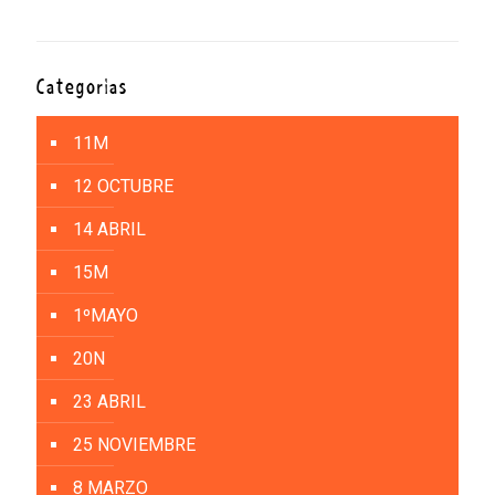
Categorías
11M
12 OCTUBRE
14 ABRIL
15M
1ºMAYO
20N
23 ABRIL
25 NOVIEMBRE
8 MARZO