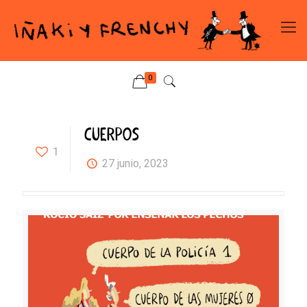
0
CUERPOS
1
27 junio, 2023