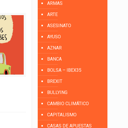
ARMAS
ARTE
ASESINATO
AYUSO
AZNAR
BANCA
BOLSA – IBEX35
BREXIT
BULLYING
CAMBIO CLIMÁTICO
CAPITALISMO
CASAS DE APUESTAS