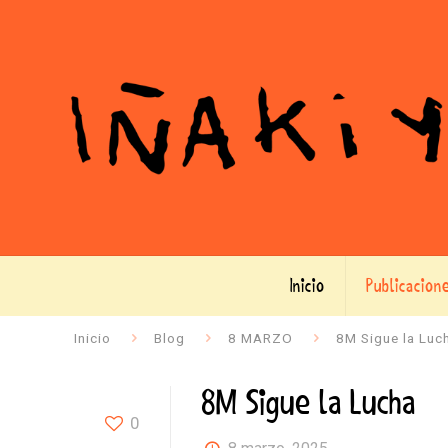
Inicio
Publicacion
Inicio
Blog
8 MARZO
8M Sigue la Luc
8M Sigue la Lucha
0