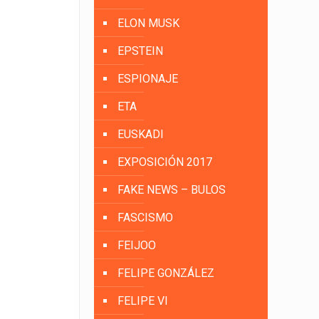
ELON MUSK
EPSTEIN
ESPIONAJE
ETA
EUSKADI
EXPOSICIÓN 2017
FAKE NEWS – BULOS
FASCISMO
FEIJOO
FELIPE GONZÁLEZ
FELIPE VI