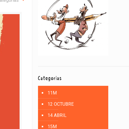
ategorías
Categorías
11M
12 OCTUBRE
14 ABRIL
15M