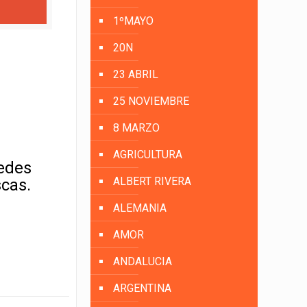
1ºMAYO
20N
23 ABRIL
25 NOVIEMBRE
8 MARZO
AGRICULTURA
uedes
ALBERT RIVERA
scas.
ALEMANIA
AMOR
ANDALUCIA
ARGENTINA