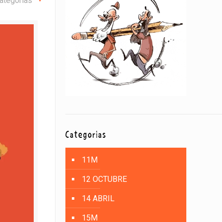
ategorías
Categorías
11M
12 OCTUBRE
14 ABRIL
15M