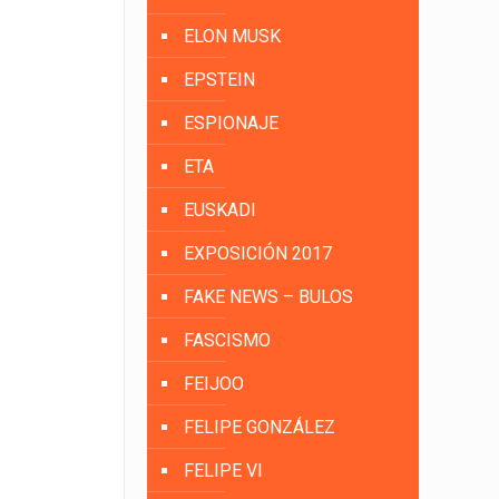
ELON MUSK
EPSTEIN
ESPIONAJE
ETA
EUSKADI
EXPOSICIÓN 2017
FAKE NEWS – BULOS
FASCISMO
FEIJOO
FELIPE GONZÁLEZ
FELIPE VI