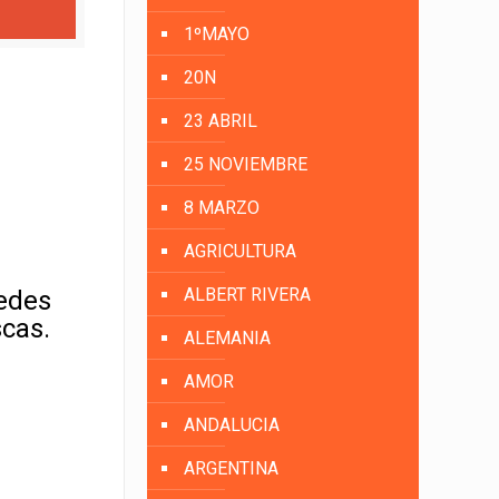
1ºMAYO
20N
23 ABRIL
25 NOVIEMBRE
8 MARZO
AGRICULTURA
ALBERT RIVERA
uedes
scas.
ALEMANIA
AMOR
ANDALUCIA
ARGENTINA