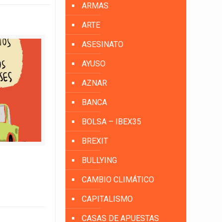
ARMAS
ARTE
ASESINATO
AYUSO
AZNAR
BANCA
BOLSA – IBEX35
BREXIT
BULLYING
CAMBIO CLIMÁTICO
CAPITALISMO
CASAS DE APUESTAS