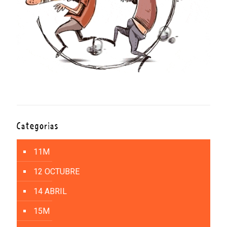
Categorías
11M
12 OCTUBRE
14 ABRIL
15M