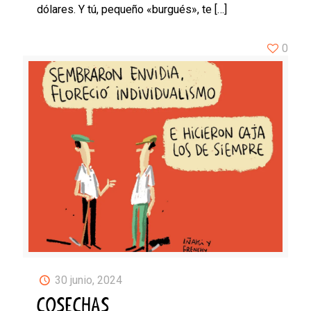
dólares. Y tú, pequeño «burgués», te
[…]
0
30 junio, 2024
COSECHAS