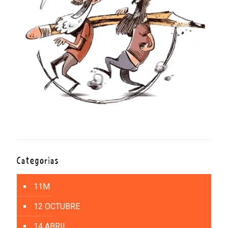
Categorías
11M
12 OCTUBRE
14 ABRIL