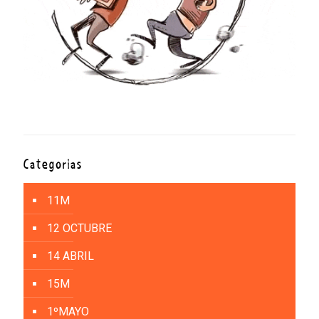
Categorías
11M
12 OCTUBRE
14 ABRIL
15M
1ºMAYO