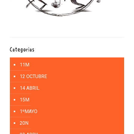
Categorías
11M
12 OCTUBRE
14 ABRIL
15M
1ºMAYO
20N