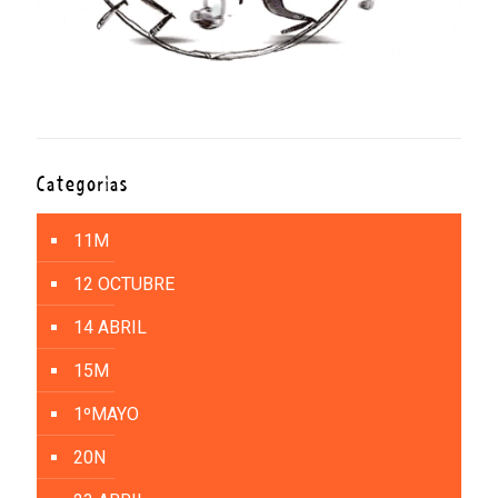
Categorías
11M
12 OCTUBRE
14 ABRIL
15M
1ºMAYO
20N