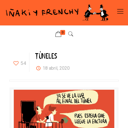
0
TÚNELES
54
18 abril, 2020