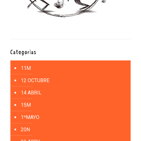
Categorías
11M
12 OCTUBRE
14 ABRIL
15M
1ºMAYO
20N