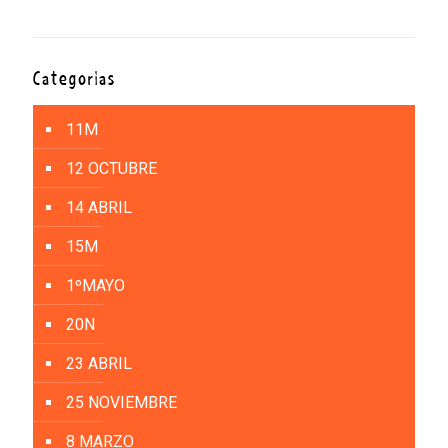
Categorías
11M
12 OCTUBRE
14 ABRIL
15M
1ºMAYO
20N
23 ABRIL
25 NOVIEMBRE
8 MARZO