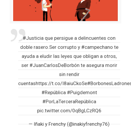
#Justicia
que persigue a delincuentes con
doble rasero.Ser corrupto y
#campechano
te
ayuda a eludir las leyes que obligan a otros,
ser
#JuanCarlosDeBorbón
te asegura morir
sin rendir
cuentas
https://t.co/I8aiuCkoSe
#BorbonesLadrone
#República
#Puigdemont
#PorLaTerceraRepública
pic.twitter.com/0qBgLCzRQ6
— Iñaki y Frenchy (@inakiyfrenchy76)