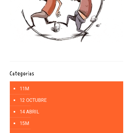
Categorías
11M
12 OCTUBRE
14 ABRIL
15M