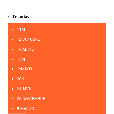
Categorías
11M
12 OCTUBRE
14 ABRIL
15M
1ºMAYO
20N
23 ABRIL
25 NOVIEMBRE
8 MARZO