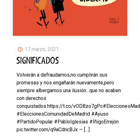
17 marzo, 2021
SIGNIFICADOS
Volverán a defraudarnos,no cumplirán sus
promesas y nos engañarán nuevamente,pero
siempre albergamos una ilusión…que no acaben
con derechos
conquistados.https://t.co/vODBzo7gPc#EleccionesMad
#EleccionesComunidadDeMadrid #Ayuso
#PartidoPopular #PabloIglesias #ÍñigoErrejón
pic.twitter.com/q9aCdncBJx —
[…]