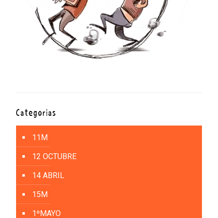
Categorías
11M
12 OCTUBRE
14 ABRIL
15M
1ºMAYO