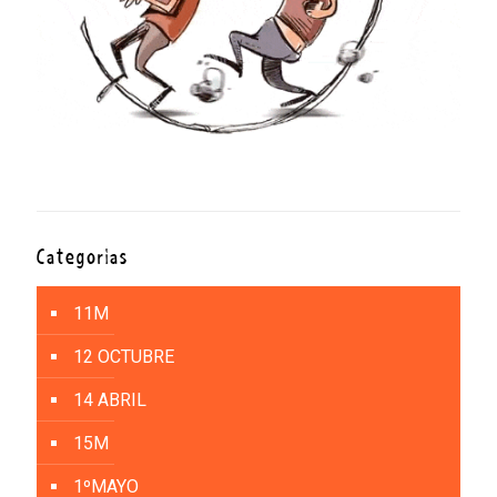
Categorías
11M
12 OCTUBRE
14 ABRIL
15M
1ºMAYO