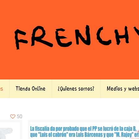
es
Tienda Online
¿Quienes somos?
Medios y webs
50