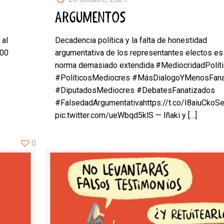
ARGUMENTOS
 al
Decadencia política y la falta de honestidad
100
argumentativa de los representantes electos es
norma demasiado extendida.#MediocridadPolít
#PolíticosMediocres #MásDialogoYMenosFan
#DiputadosMediocres #DebatesFanatizados
#FalsedadArgumentativahttps://t.co/I8aiuCkoS
pic.twitter.com/ueWbqd5klS — Iñaki y
[…]
0