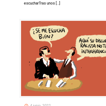
escucharTras unos
[…]
4 junio, 2022