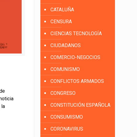
CATALUÑA
CENSURA
CIENCIAS TECNOLOGÍA
CIUDADANOS
COMERCIO-NEGOCIOS
COMUNISMO
CONFLICTOS ARMADOS
 de
CONGRESO
noticia
CONSTITUCIÓN ESPAÑOLA
 la
CONSUMISMO
CORONAVIRUS