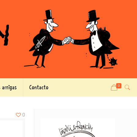
 amigas
Contacto
0
0