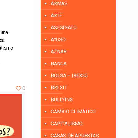
ARMAS
ARTE
ASESINATO
 una
AYUSO
ica
atismo
AZNAR
e
BANCA
BOLSA – IBEX35
BREXIT
0
BULLYING
CAMBIO CLIMÁTICO
CAPITALISMO
CASAS DE APUESTAS