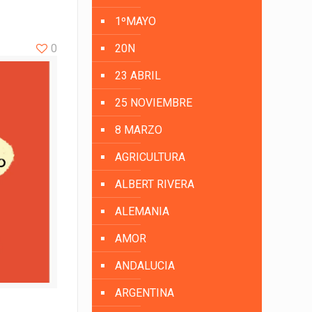
1ºMAYO
0
20N
23 ABRIL
25 NOVIEMBRE
8 MARZO
AGRICULTURA
ALBERT RIVERA
ALEMANIA
AMOR
ANDALUCIA
ARGENTINA