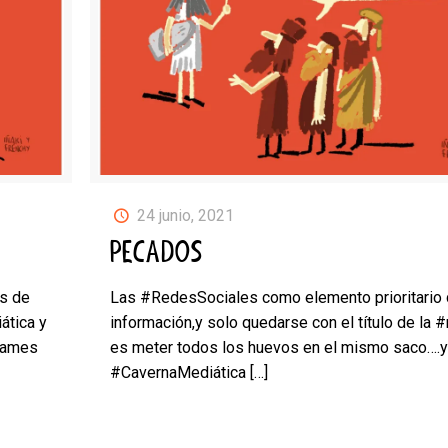
24 junio, 2021
PECADOS
os de
Las #RedesSociales como elemento prioritario
ática y
información,y solo quedarse con el título de la #
vames
es meter todos los huevos en el mismo saco….y
#CavernaMediática
[…]