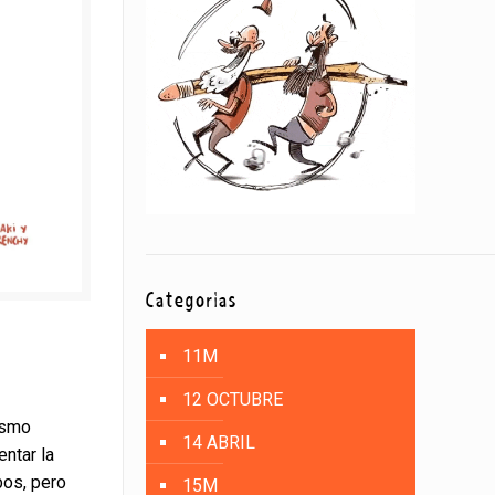
Categorías
11M
12 OCTUBRE
ismo
14 ABRIL
entar la
bos, pero
15M