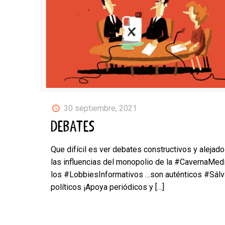
30 septiembre, 2021
DEBATES
Que difícil es ver debates constructivos y alejad
las influencias del monopolio de la #CavernaMedi
los #LobbiesInformativos …son auténticos #Sál
políticos ¡Apoya periódicos y
[…]