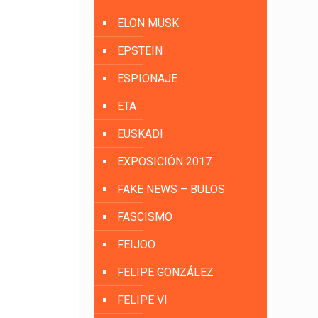
ELON MUSK
EPSTEIN
ESPIONAJE
ETA
EUSKADI
EXPOSICIÓN 2017
FAKE NEWS – BULOS
FASCISMO
FEIJOO
FELIPE GONZÁLEZ
FELIPE VI