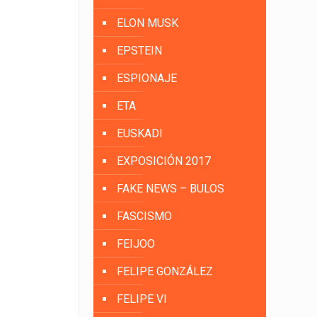
ELON MUSK
EPSTEIN
ESPIONAJE
ETA
EUSKADI
EXPOSICIÓN 2017
FAKE NEWS – BULOS
FASCISMO
FEIJOO
FELIPE GONZÁLEZ
FELIPE VI