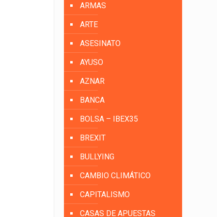
ARMAS
ARTE
ASESINATO
AYUSO
AZNAR
BANCA
BOLSA – IBEX35
BREXIT
BULLYING
CAMBIO CLIMÁTICO
CAPITALISMO
CASAS DE APUESTAS