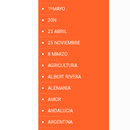
1ºMAYO
20N
23 ABRIL
25 NOVIEMBRE
8 MARZO
AGRICULTURA
ALBERT RIVERA
ALEMANIA
AMOR
ANDALUCIA
ARGENTINA