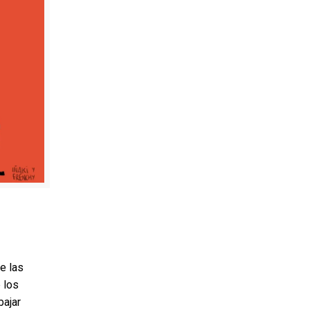
e las
 los
bajar