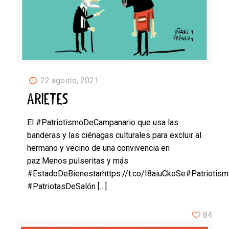
22 agosto, 2021
ARIETES
El #PatriotismoDeCampanario que usa las
banderas y las ciénagas culturales para excluir al
hermano y vecino de una convivencia en
paz.Menos pulseritas y más
#EstadoDeBienestarhttps://t.co/I8aiuCkoSe#Patriotism
#PatriotasDeSalón
[…]
84