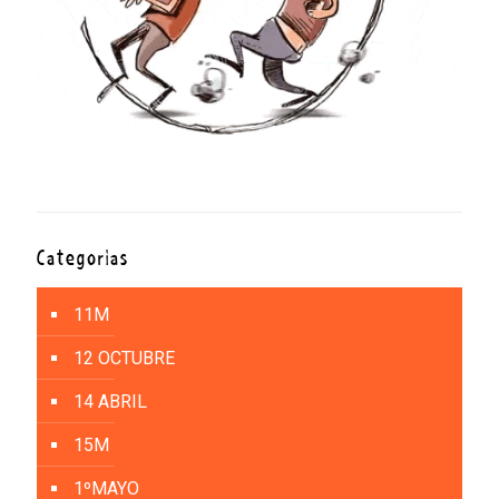
Categorías
11M
12 OCTUBRE
14 ABRIL
15M
1ºMAYO