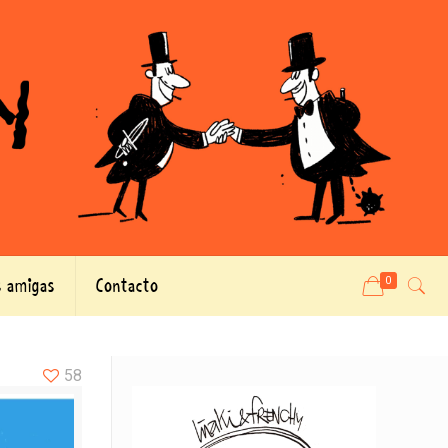
 amigas
Contacto
0
58