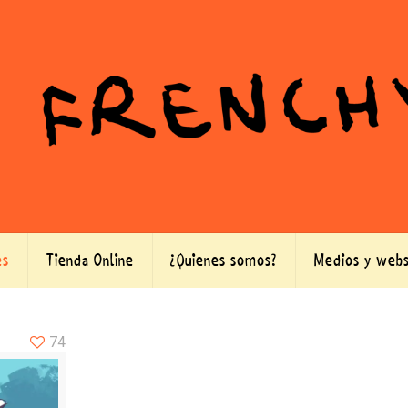
es
Tienda Online
¿Quienes somos?
Medios y webs
74