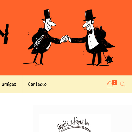
 amigas
Contacto
0