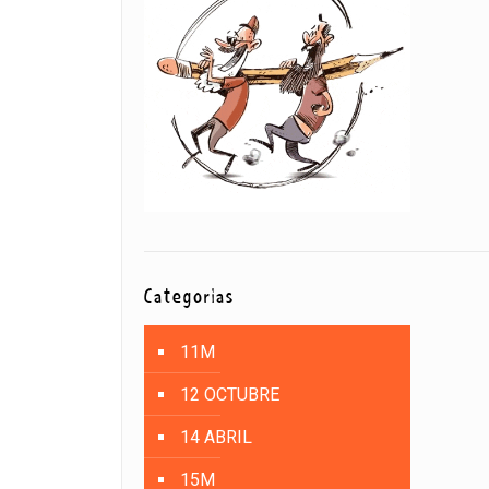
Categorías
11M
12 OCTUBRE
14 ABRIL
15M