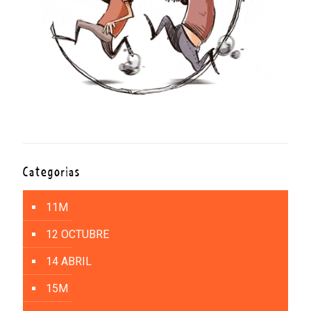
Categorías
11M
12 OCTUBRE
14 ABRIL
15M