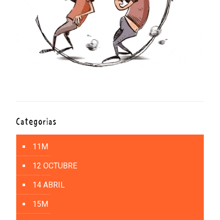
Categorías
11M
12 OCTUBRE
14 ABRIL
15M