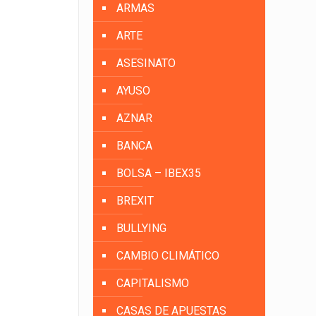
ARMAS
ARTE
ASESINATO
AYUSO
AZNAR
BANCA
BOLSA – IBEX35
BREXIT
BULLYING
CAMBIO CLIMÁTICO
CAPITALISMO
CASAS DE APUESTAS