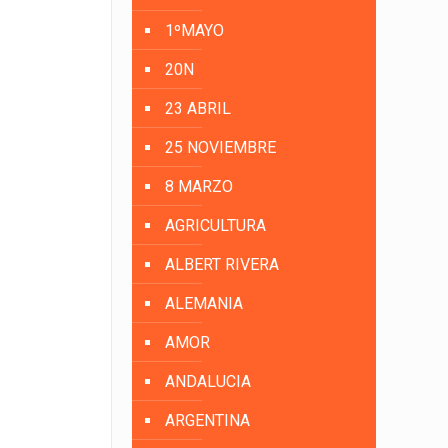
1ºMAYO
20N
23 ABRIL
25 NOVIEMBRE
8 MARZO
AGRICULTURA
ALBERT RIVERA
ALEMANIA
AMOR
ANDALUCIA
ARGENTINA