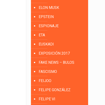
ELON MUSK
EPSTEIN
ESPIONAJE
ETA
EUSKADI
EXPOSICIÓN 2017
FAKE NEWS – BULOS
FASCISMO
FEIJOO
FELIPE GONZÁLEZ
FELIPE VI