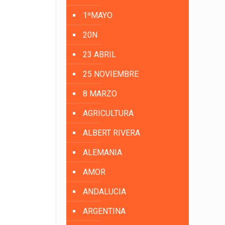
1ºMAYO
20N
23 ABRIL
25 NOVIEMBRE
8 MARZO
AGRICULTURA
ALBERT RIVERA
ALEMANIA
AMOR
ANDALUCIA
ARGENTINA