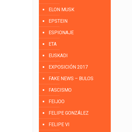
ELON MUSK
EPSTEIN
ESPIONAJE
ETA
EUSKADI
EXPOSICIÓN 2017
FAKE NEWS – BULOS
FASCISMO
FEIJOO
FELIPE GONZÁLEZ
FELIPE VI