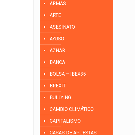
ARMAS
ARTE
ASESINATO
AYUSO
AZNAR
BANCA
BOLSA – IBEX35
BREXIT
BULLYING
CAMBIO CLIMÁTICO
CAPITALISMO
CASAS DE APUESTAS