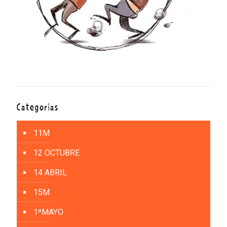
Categorías
11M
12 OCTUBRE
14 ABRIL
15M
1ºMAYO