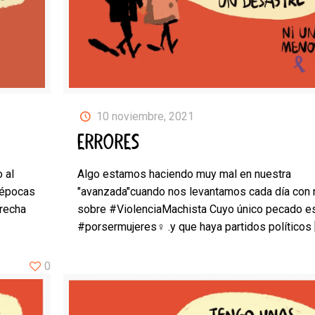
10 noviembre, 2021
ERRORES
 al
Algo estamos haciendo muy mal en nuestra
 épocas
"avanzada"cuando nos levantamos cada día con 
erecha
sobre #ViolenciaMachista Cuyo único pecado e
#porsermujeres♀️ .y que haya partidos políticos
0