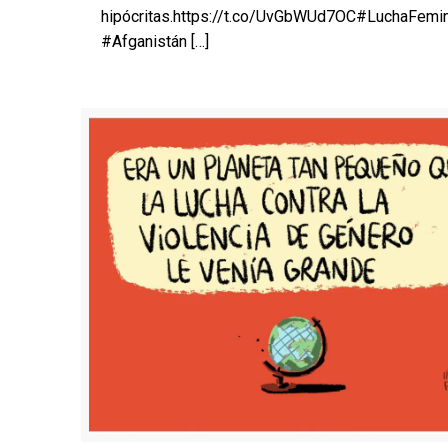
hipócritas.https://t.co/UvGbWUd7OC#LuchaFemin
#Afganistán
[…]