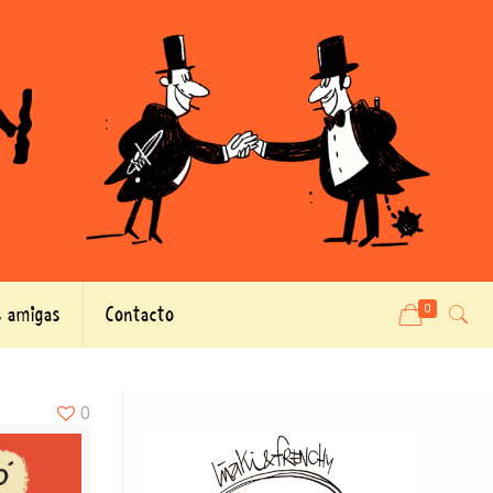
 amigas
Contacto
0
0