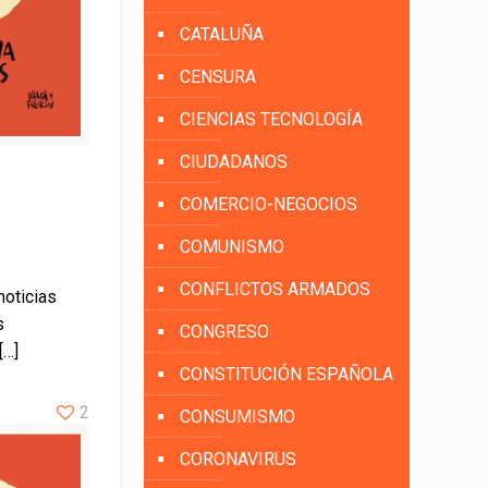
CATALUÑA
CENSURA
CIENCIAS TECNOLOGÍA
CIUDADANOS
COMERCIO-NEGOCIOS
COMUNISMO
CONFLICTOS ARMADOS
noticias
s
CONGRESO
[…]
CONSTITUCIÓN ESPAÑOLA
2
CONSUMISMO
CORONAVIRUS