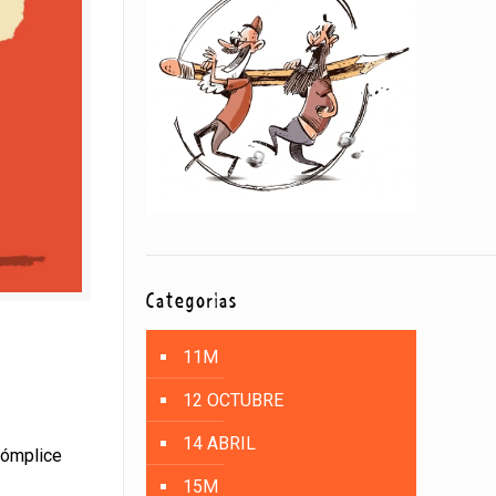
Categorías
11M
12 OCTUBRE
14 ABRIL
cómplice
15M