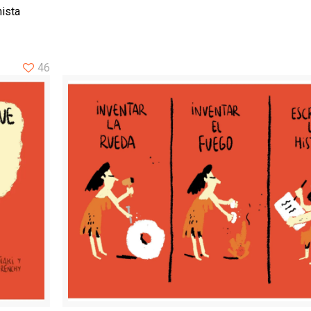
ista
46