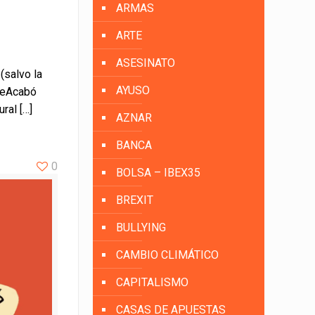
ARMAS
ARTE
ASESINATO
(salvo la
AYUSO
SeAcabó
ural
[…]
AZNAR
BANCA
0
BOLSA – IBEX35
BREXIT
BULLYING
CAMBIO CLIMÁTICO
CAPITALISMO
CASAS DE APUESTAS