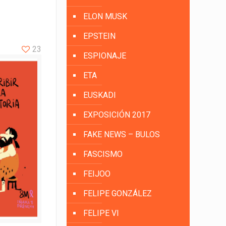
ELON MUSK
EPSTEIN
23
ESPIONAJE
ETA
EUSKADI
EXPOSICIÓN 2017
FAKE NEWS – BULOS
FASCISMO
FEIJOO
FELIPE GONZÁLEZ
FELIPE VI