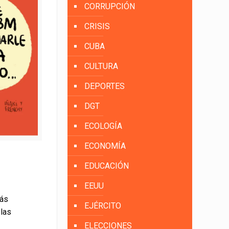
CORRUPCIÓN
CRISIS
CUBA
CULTURA
DEPORTES
DGT
ECOLOGÍA
ECONOMÍA
EDUCACIÓN
EEUU
más
EJÉRCITO
 las
ELECCIONES