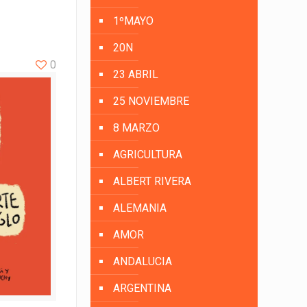
1ºMAYO
20N
0
23 ABRIL
25 NOVIEMBRE
8 MARZO
AGRICULTURA
ALBERT RIVERA
ALEMANIA
AMOR
ANDALUCIA
ARGENTINA