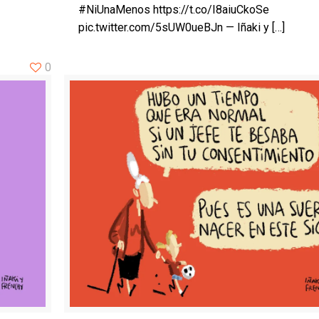
#NiUnaMenos https://t.co/I8aiuCkoSe
pic.twitter.com/5sUW0ueBJn — Iñaki y
[…]
0