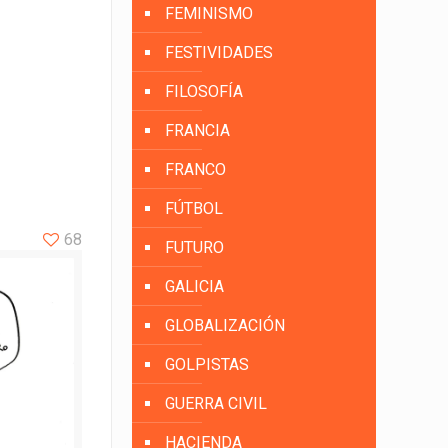
FEMINISMO
FESTIVIDADES
FILOSOFÍA
FRANCIA
FRANCO
FÚTBOL
68
FUTURO
GALICIA
GLOBALIZACIÓN
GOLPISTAS
GUERRA CIVIL
HACIENDA