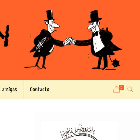
 amigas
Contacto
0