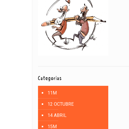
Categorías
11M
12 OCTUBRE
14 ABRIL
15M