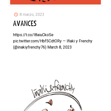
8 marzo, 2023
AVANCES
https://t.co/I8aiuCkoSe
pic.twitter.com/Hbf5CdtORy — Iñaki y Frenchy
(@inakiyfrenchy76) March 8, 2023