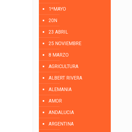
1ºMAYO
20N
23 ABRIL
25 NOVIEMBRE
8 MARZO
AGRICULTURA
ALBERT RIVERA
ALEMANIA
AMOR
ANDALUCIA
ARGENTINA