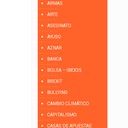
ARMAS
ARTE
ASESINATO
AYUSO
AZNAR
BANCA
BOLSA – IBEX35
BREXIT
BULLYING
CAMBIO CLIMÁTICO
CAPITALISMO
CASAS DE APUESTAS