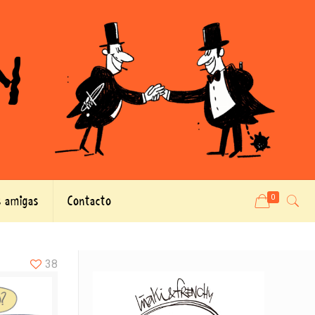
 amigas
Contacto
0
38