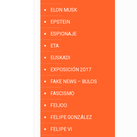
ELON MUSK
EPSTEIN
ESPIONAJE
ETA
EUSKADI
EXPOSICIÓN 2017
FAKE NEWS – BULOS
FASCISMO
FEIJOO
FELIPE GONZÁLEZ
FELIPE VI