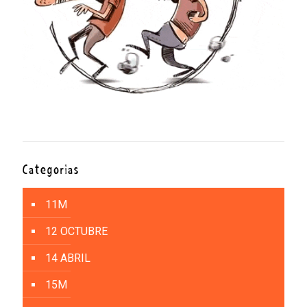
Categorías
11M
12 OCTUBRE
14 ABRIL
15M