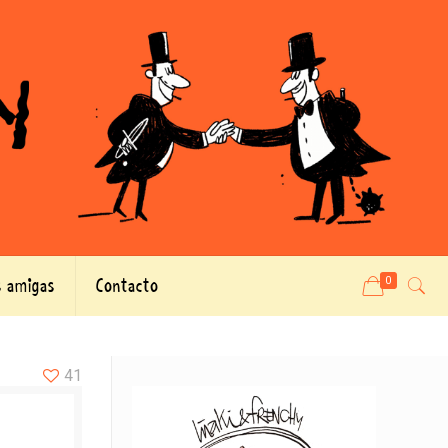
 amigas
Contacto
0
41