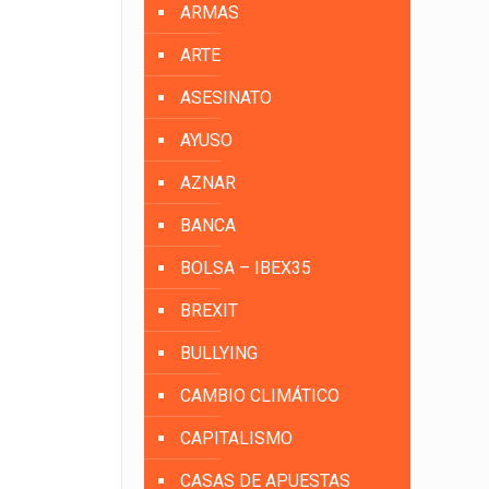
ARMAS
ARTE
ASESINATO
AYUSO
AZNAR
BANCA
BOLSA – IBEX35
BREXIT
BULLYING
CAMBIO CLIMÁTICO
CAPITALISMO
CASAS DE APUESTAS