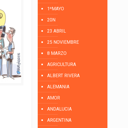
1ºMAYO
20N
23 ABRIL
25 NOVIEMBRE
8 MARZO
AGRICULTURA
ALBERT RIVERA
ALEMANIA
AMOR
ANDALUCIA
ARGENTINA