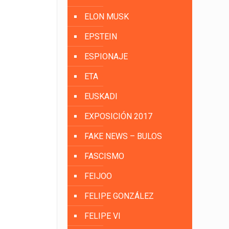
ELON MUSK
EPSTEIN
ESPIONAJE
ETA
EUSKADI
EXPOSICIÓN 2017
FAKE NEWS – BULOS
FASCISMO
FEIJOO
FELIPE GONZÁLEZ
FELIPE VI