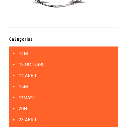
Categorías
11M
12 OCTUBRE
14 ABRIL
15M
1ºMAYO
20N
23 ABRIL