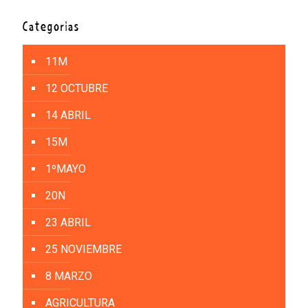
Categorías
11M
12 OCTUBRE
14 ABRIL
15M
1ºMAYO
20N
23 ABRIL
25 NOVIEMBRE
8 MARZO
AGRICULTURA