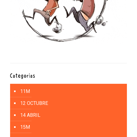
Categorías
11M
12 OCTUBRE
14 ABRIL
15M