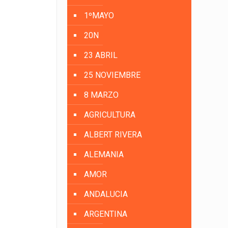
1ºMAYO
20N
23 ABRIL
25 NOVIEMBRE
8 MARZO
AGRICULTURA
ALBERT RIVERA
ALEMANIA
AMOR
ANDALUCIA
ARGENTINA