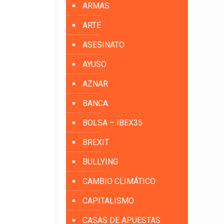
ARMAS
ARTE
ASESINATO
AYUSO
AZNAR
BANCA
BOLSA – IBEX35
BREXIT
BULLYING
CAMBIO CLIMÁTICO
CAPITALISMO
CASAS DE APUESTAS