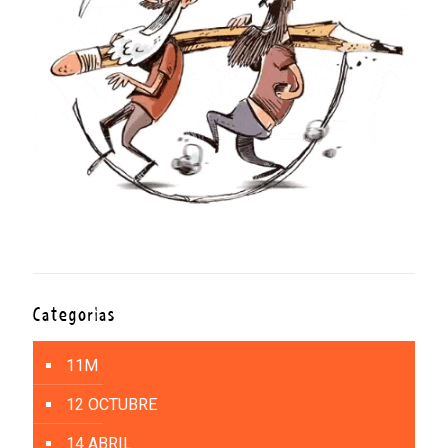
Categorías
11M
12 OCTUBRE
14 ABRIL