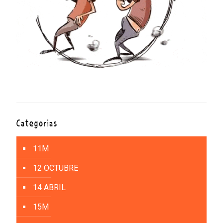
Categorías
11M
12 OCTUBRE
14 ABRIL
15M