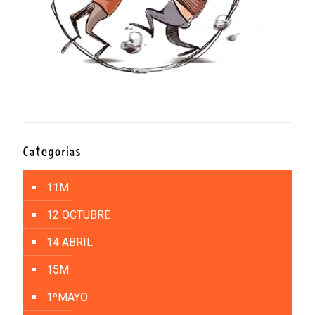
Categorías
11M
12 OCTUBRE
14 ABRIL
15M
1ºMAYO