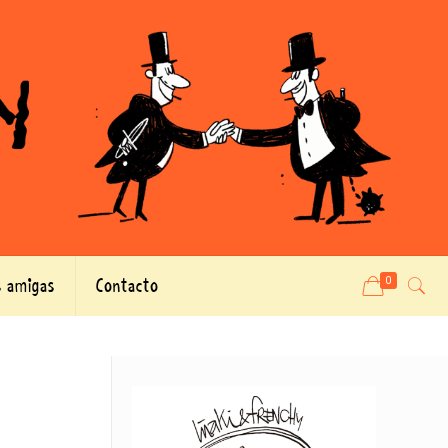
 amigas
Contacto
0