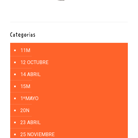
Categorías
11M
12 OCTUBRE
14 ABRIL
15M
1ºMAYO
20N
23 ABRIL
25 NOVIEMBRE