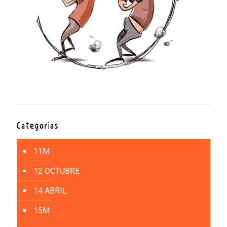
Categorías
11M
12 OCTUBRE
14 ABRIL
15M