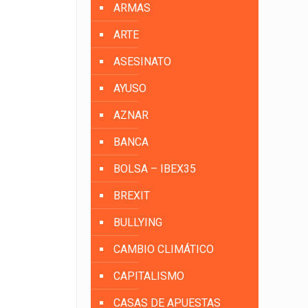
ARMAS
ARTE
ASESINATO
AYUSO
AZNAR
BANCA
BOLSA – IBEX35
BREXIT
BULLYING
CAMBIO CLIMÁTICO
CAPITALISMO
CASAS DE APUESTAS