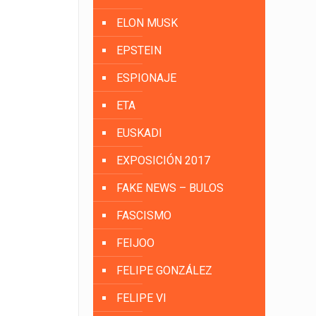
ELON MUSK
EPSTEIN
ESPIONAJE
ETA
EUSKADI
EXPOSICIÓN 2017
FAKE NEWS – BULOS
FASCISMO
FEIJOO
FELIPE GONZÁLEZ
FELIPE VI