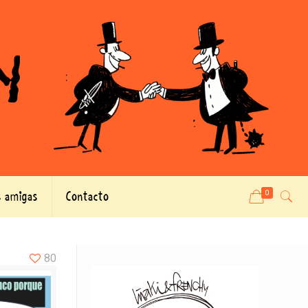
 amigas
Contacto
0
80