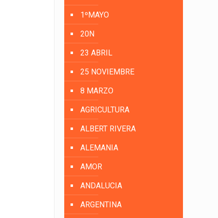
1ºMAYO
20N
23 ABRIL
25 NOVIEMBRE
8 MARZO
AGRICULTURA
ALBERT RIVERA
ALEMANIA
AMOR
ANDALUCIA
ARGENTINA