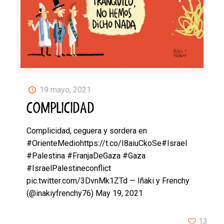
19 mayo, 2021
COMPLICIDAD
Complicidad, ceguera y sordera en
#OrienteMediohttps://t.co/I8aiuCkoSe#Israel
#Palestina #FranjaDeGaza #Gaza
#IsraelPalestineconflict
pic.twitter.com/3DvnMk1ZTd — Iñaki y Frenchy
(@inakiyfrenchy76) May 19, 2021
13